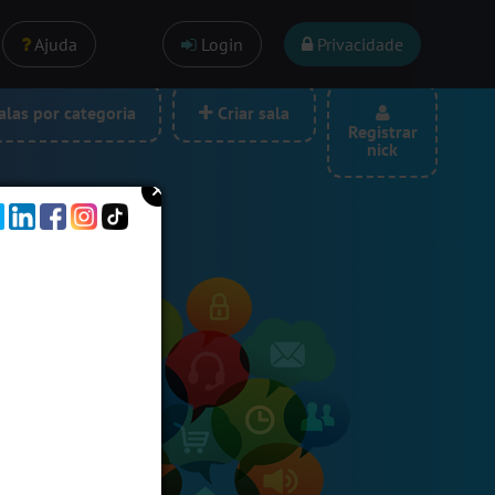
Ajuda
Login
Privacidade
las por categoria
Criar sala
Registrar
nick