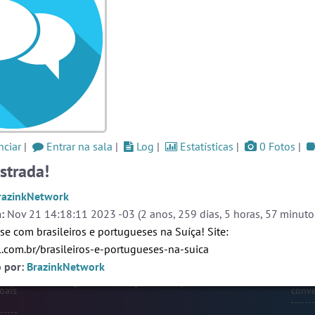
uera
as a
#Novanativa
7 pessoas
#Denuncias
6 pessoas
og
#RadioModao
5 pessoas
Ver todas as salas
Este
one,
ação
ciar
|
Entrar na sala
|
Log
|
Estatísticas
|
0 Fotos
|
🎁 Promoção
🛍 Crie seu Chat e Rádio 📻
ate-
com Site e Chat Bot 🤖 de Pedidos
.
strada!
o as
r em
rmos
razinkNetwork
liza
:
Nov 21 14:18:11 2023 -03 (2 anos, 259 dias, 5 horas, 57 minutos
papo
se com brasileiros e portugueses na Suíça! Site:
 que
alas
il.com.br/brasileiros-e-portugueses-na-suica
s ou
Prot
o por:
BrazinkNetwork
endo
webca
e pri
English
Português
Español
© 2018 Brazink
oais
conve