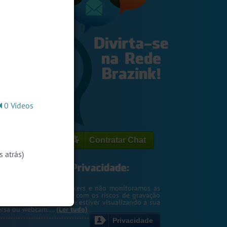
0 Vídeos
Contratar Chat
 atrás)
egemos o seu IP de hackers e não monitoramos as
m. Entretanto, cuidado com os riscos de gravação
ntscreen pela pessoa que estiver visualizando a sua
rsa ou webcam....
(Ler tudo)
Privacidade