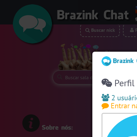
Buscar nick
P
Siga-nos:
Perfil
2 usuári
Entrar n