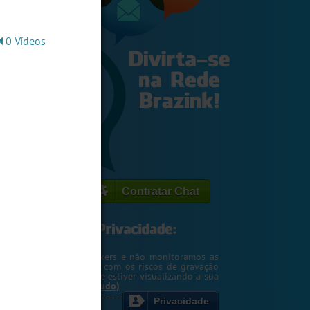
0 Vídeos
Contratar Chat
egemos o seu IP de hackers e não monitoramos as
m. Entretanto, cuidado com os riscos de gravação
ntscreen pela pessoa que estiver visualizando a sua
rsa ou webcam....
(Ler tudo)
Privacidade