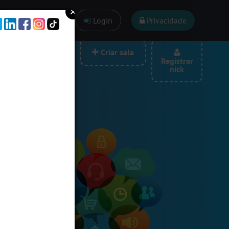
Ajuda
Login
Privacidade
las por categoria
Criar sala
Registrar
nick