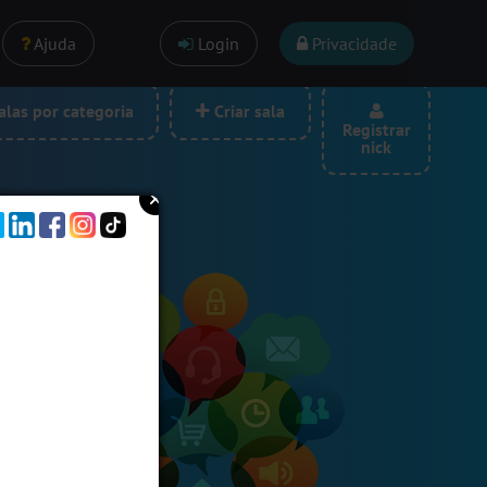
Ajuda
Login
Privacidade
las por categoria
Criar sala
Registrar
nick