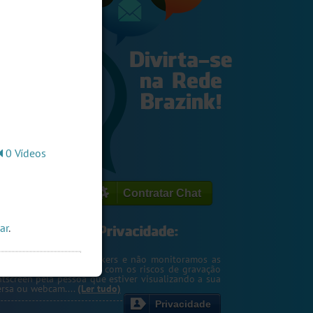
0 Vídeos
Contratar Chat
ar
.
egemos o seu IP de hackers e não monitoramos as
m. Entretanto, cuidado com os riscos de gravação
ntscreen pela pessoa que estiver visualizando a sua
rsa ou webcam....
(Ler tudo)
Privacidade