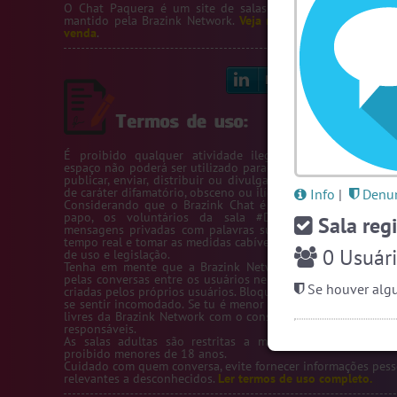
O Chat Paquera é um site de salas de bate-papo de paq
mantido pela
Brazink Network
.
Veja nossos servidores
e
sal
venda
.
Linkedin
Bl
É proibido qualquer atividade ilegal na Rede Brazink. 
espaço não poderá ser utilizado para passar número de telef
publicar, enviar, distribuir ou divulgar conteúdos ou inform
de caráter difamatório, obsceno ou ilícito.
Info
|
Denun
Considerando que o Brazink Chat é um site de salas de b
papo, os voluntários da sala #Denuncias têm acess
Sala regi
mensagens privadas com palavras suspeitas para averigua
tempo real e tomar as medidas cabíveis de acordo com os te
0
Usuári
de uso e legislação.
Tenha em mente que a Brazink Network não se responsabi
pelas conversas entre os usuários nem pelas salas de bate-
Se houver algu
criadas pelos próprios usuários. Bloqueie um usuário sempre
se sentir incomodado. Se tu é menor de idade, só utilize as s
livres da Brazink Network com o consentimento de seus pai
responsáveis.
As salas adultas são restritas a maiores de 18 anos, s
proibido menores de 18 anos.
Cuidado com quem conversa, evite fornecer informações pess
relevantes a desconhecidos.
Ler termos de uso completo.