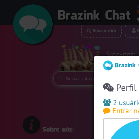
Buscar nick
P
Siga-nos:
Perfil
2 usuári
Entrar n