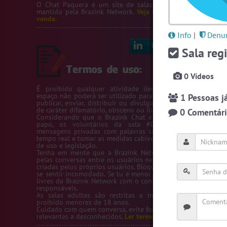
O Chat Paquera é um site de salas de bate-papo de paq
mantido pela
Brazink Network
.
Veja nossos servidores
e
sal
venda
.
Info
|
Denun
Linkedin
Bl
Sala regi
0 Vídeos
É proibido qualquer atividade ilegal na Rede Brazink. 
espaço não poderá ser utilizado para passar número de telef
1 Pessoas já
publicar, enviar, distribuir ou divulgar conteúdos ou inform
de caráter difamatório, obsceno ou ilícito.
0 Comentário
Considerando que o Brazink Chat é um site de salas de b
papo, os voluntários da sala #Denuncias têm acess
mensagens privadas com palavras suspeitas para averigua
tempo real e tomar as medidas cabíveis de acordo com os te
de uso e legislação.
Tenha em mente que a Brazink Network não se responsabi
pelas conversas entre os usuários nem pelas salas de bate-
criadas pelos próprios usuários. Bloqueie um usuário sempre
se sentir incomodado. Se tu é menor de idade, só utilize as s
livres da Brazink Network com o consentimento de seus pai
responsáveis.
As salas adultas são restritas a maiores de 18 anos, s
proibido menores de 18 anos.
Cuidado com quem conversa, evite fornecer informações pess
relevantes a desconhecidos.
Ler termos de uso completo.