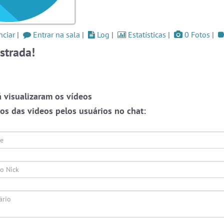
uera
as a
#Zoom
6 pessoas
#Brazink
6 pessoas
ciar
|
Entrar na sala
|
Log
|
Estatísticas
|
0 Fotos
|
og
strada!
#LoveHits
6 pessoas
Ver todas as salas
Este
one,
 visualizaram os vídeos
ação
s das videos pelos usuários no chat:
🎁 Promoção
🛍 Crie seu Chat e Rádio 📻
ate-
com Site e Chat Bot 🤖 de Pedidos
.
o as
r em
rmos
liza
papo
 que
alas
s ou
Prot
endo
webca
e pri
English
Português
Español
© 2018 Brazink
oais
conve