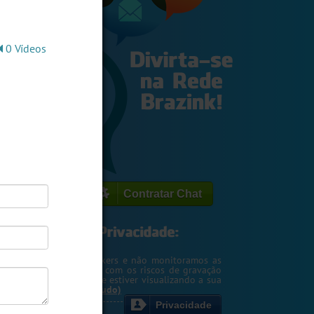
0 Vídeos
Contratar Chat
egemos o seu IP de hackers e não monitoramos as
m. Entretanto, cuidado com os riscos de gravação
ntscreen pela pessoa que estiver visualizando a sua
rsa ou webcam....
(Ler tudo)
Privacidade