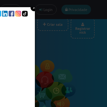
Ajuda
Login
Privacidade
las por categoria
Criar sala
Registrar
nick