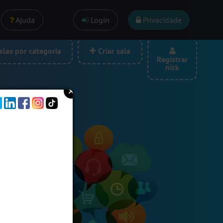
Ajuda
Login
Privacidade
las por categoria
Criar sala
Registrar
nick