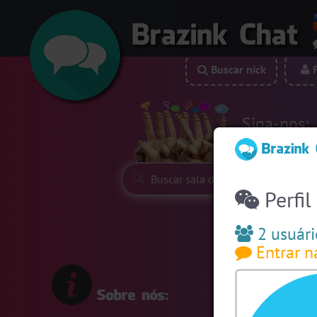
Buscar nick
P
Siga-nos:
Perfil
2 usuári
Entrar n