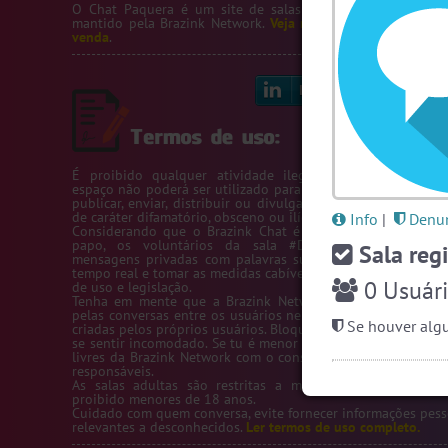
O Chat Paquera é um site de salas de bate-papo de paq
mantido pela
Brazink Network
.
Veja nossos servidores
e
sal
venda
.
Linkedin
Bl
É proibido qualquer atividade ilegal na Rede Brazink. 
espaço não poderá ser utilizado para passar número de telef
publicar, enviar, distribuir ou divulgar conteúdos ou inform
de caráter difamatório, obsceno ou ilícito.
Info
|
Denun
Considerando que o Brazink Chat é um site de salas de b
papo, os voluntários da sala #Denuncias têm acess
Sala regi
mensagens privadas com palavras suspeitas para averigua
tempo real e tomar as medidas cabíveis de acordo com os te
0
Usuári
de uso e legislação.
Tenha em mente que a Brazink Network não se responsabi
pelas conversas entre os usuários nem pelas salas de bate-
Se houver algu
criadas pelos próprios usuários. Bloqueie um usuário sempre
se sentir incomodado. Se tu é menor de idade, só utilize as s
livres da Brazink Network com o consentimento de seus pai
responsáveis.
As salas adultas são restritas a maiores de 18 anos, s
proibido menores de 18 anos.
Cuidado com quem conversa, evite fornecer informações pess
relevantes a desconhecidos.
Ler termos de uso completo.