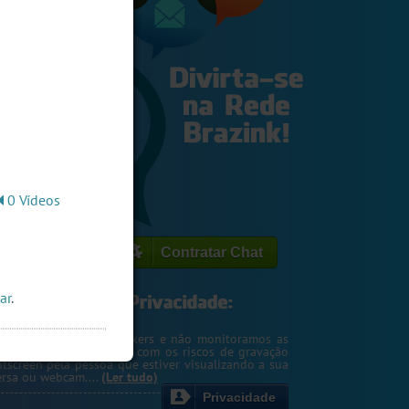
0 Vídeos
Contratar Chat
ar
.
egemos o seu IP de hackers e não monitoramos as
m. Entretanto, cuidado com os riscos de gravação
ntscreen pela pessoa que estiver visualizando a sua
rsa ou webcam....
(Ler tudo)
Privacidade