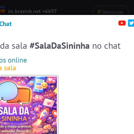
irc.brazink.net +6697
Denúncias
Salas:
137
Pessoas
Online:
55
erfis
Sa
Entre numa sala de bate-papo
Stats
Espiar pessoas online
55
 da sala
#SalaDaSininha
no chat
#EstadosUnidos
2
pessoas
os online
#Amizade
11
pessoas
a sala
#Brasil
12 pessoas
#Evangelicos
12 pessoas
#ParaisoTropical
10 pessoas
#Portugal
10 pessoas
#SalaDaSininha
8 pessoas
#Denuncias
8 pessoas