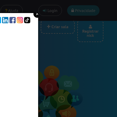
Ajuda
Login
Privacidade
las por categoria
Criar sala
Registrar
nick