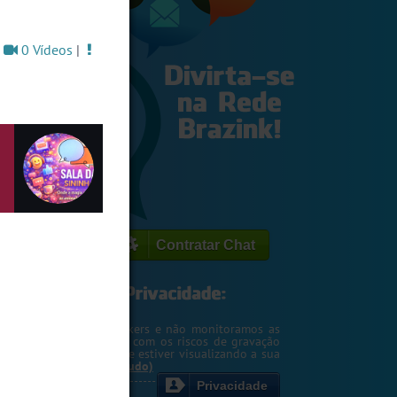
|
0 Vídeos
|
Contratar Chat
egemos o seu IP de hackers e não monitoramos as
m. Entretanto, cuidado com os riscos de gravação
ntscreen pela pessoa que estiver visualizando a sua
rsa ou webcam....
(Ler tudo)
Privacidade