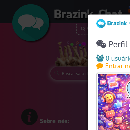
Buscar nick
P
Perfil
Siga-nos:
8 usuári
Entrar n